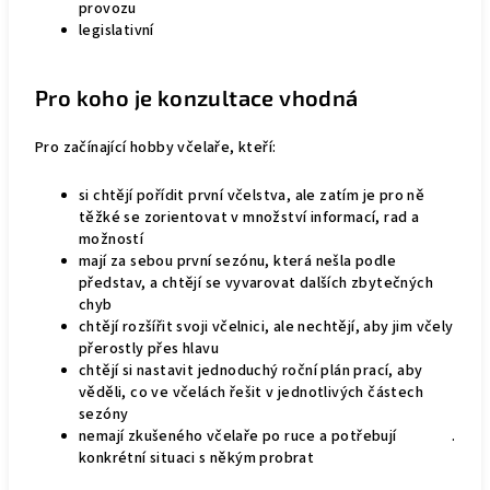
provozu
legislativní
Pro koho je konzultace vhodná
Pro začínající hobby včelaře, kteří:
si chtějí pořídit první včelstva, ale zatím je pro ně
těžké se zorientovat v množství informací, rad a
možností
mají za sebou první sezónu, která nešla podle
představ, a chtějí se vyvarovat dalších zbytečných
chyb
chtějí rozšířit svoji včelnici, ale nechtějí, aby jim včely
přerostly přes hlavu
chtějí si nastavit jednoduchý roční plán prací, aby
věděli, co ve včelách řešit v jednotlivých částech
sezóny
nemají zkušeného včelaře po ruce a potřebují
.
konkrétní situaci s někým probrat