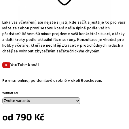
Láká vás včelaření, ale nejste si jistí, kde začít a jestli je to pro vás?
Máte za sebou první sezónu která nešla úplně podle Vašich
představ? Během 60 minut projdeme vaši konkrétní situaci, otázky
a další kroky podle aktuální fáze sezóny. Konzultace je vhodná pro
hobby včelaře, kteří se nechtějí ztrácet v protichůdných radách a
chtějí se vyhnout zbytečným začátečnickým chybám.
YouTube kanál
Forma:
online, po domluvě osobně v okolí Rouchovan.
VARIANTA:
od
790 Kč
Měrná