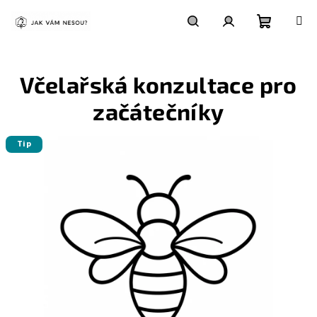
Přejít
na
obsah
Nákupní
Hledat
Přihlášení
Včelařská konzultace pro
košík
začátečníky
Tip