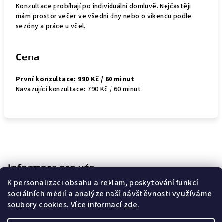
Konzultace probíhají po individuální domluvě. Nejčastěji
mám prostor večer ve všední dny nebo o víkendu podle
sezóny a práce u včel.
Cena
První konzultace: 990 Kč / 60 minut
Navazující konzultace: 790 Kč / 60 minut
Z
á
p
Informace pro vás
a
K personalizaci obsahu a reklam, poskytování funkcí
Kontakty
t
sociálních médií a analýze naší návštěvnosti využíváme
Obchodní podmínky
soubory cookies. Více informací
zde
.
í
Podmínky ochrany osobních údajů