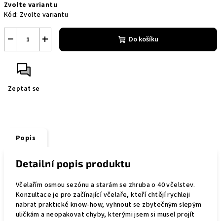
Zvolte variantu
cena:
Kód:
Zvolte variantu
−
+
Do košíku
Zeptat se
Popis
Detailní popis produktu
Včelařím osmou sezónu a starám se zhruba o 40 včelstev.
Konzultace je pro začínající včelaře, kteří chtějí rychleji
nabrat praktické know-how, vyhnout se zbytečným slepým
uličkám a neopakovat chyby, kterými jsem si musel projít